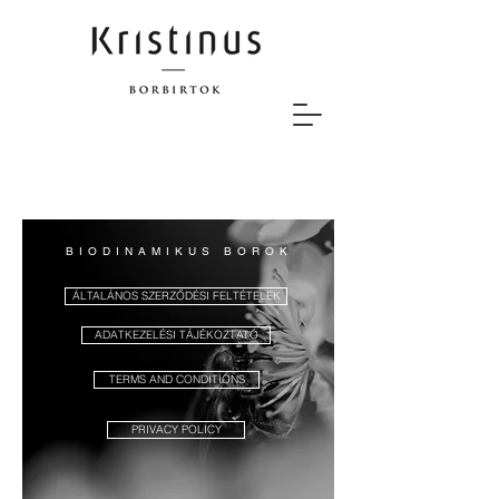
BIODINAMIKUS BOROK
ÁLTALÁNOS SZERZŐDÉSI FELTÉTELEK
ADATKEZELÉSI TÁJÉKOZTATÓ
TERMS AND CONDITIONS
PRIVACY POLICY