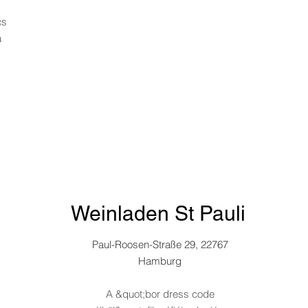
cs
a
Weinladen St Pauli
W
Mop
Paul-Roosen-Straße 29, 22767
Németország
Hamburg
Kézműves, bio és natúr borok
A &quot;bor dress code
főleg Európából származik.