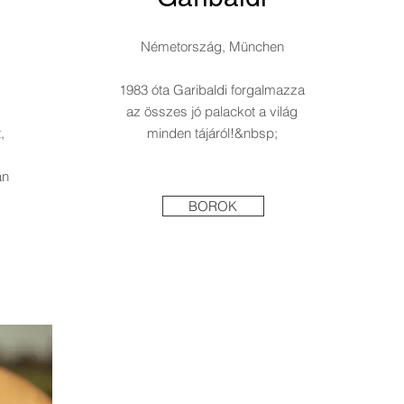
Németország, München
1983 óta Garibaldi forgalmazza
az összes jó palackot a világ
,
minden tájáról!&nbsp;
an
BOROK