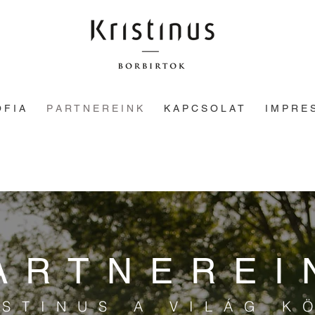
 F I A
P A R T N E R E I N K
K A P C S O L A T
I M P R E 
ARTNEREI
ISTINUS A VILÁG K