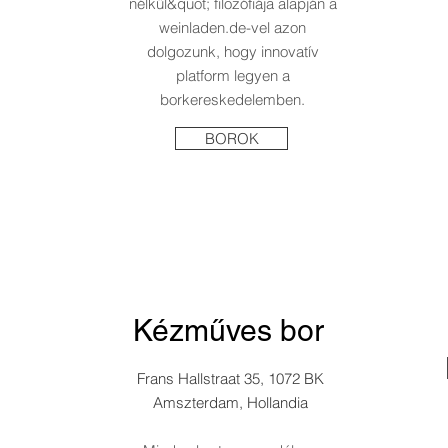
nélkül&quot; filozófiája alapján a
weinladen.de-vel azon
dolgozunk, hogy innovatív
BOROK
platform legyen a
borkereskedelemben.
BOROK
Kézműves bor
Kézműves bor
Kézműves bor
Frans Hallstraat 35, 1072 BK
Frans Hallstraat 35, 1072 BK
Amszterdam, Hollandia
Frans Hallstraat 35, 1072 BK
Amszterdam, Hollandia
Amszterdam, Hollandia
Minden bort szenvedélyes
Minden bort szenvedélyes
borászok állítanak elő, akik