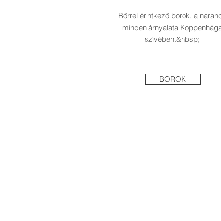
Bőrrel érintkező borok, a naran
minden árnyalata Koppenhág
szívében.&nbsp;
BOROK