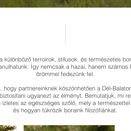
 különböző terroirok, stílusok, és természetes bo
tanulhatunk. Így nemcsak a hazai, hanem számos kü
örömmel fedezünk fel.
, hogy partnereinknek köszönhetően a Dél-Balaton
iztosítani ugyanezt az élményt. Bemutatjuk, mi r
n ízletes az egészséges szőlő, mely a természette
és hogyan tükrözik boraink filozófiánkat.