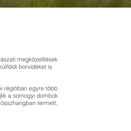
rászati megközelítések
lföldi borvidéket is
i régióban egyre több
ejlik a somogyi dombok
l összhangban termett,