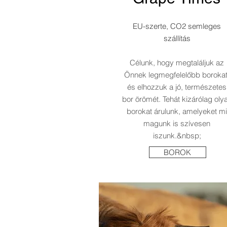
EU-szerte, CO2 semleges
szállítás
Célunk, hogy megtaláljuk az
Önnek legmegfelelőbb borokat
és elhozzuk a jó, természetes
bor örömét. Tehát kizárólag oly
borokat árulunk, amelyeket mi
magunk is szívesen
iszunk.&nbsp;
BOROK