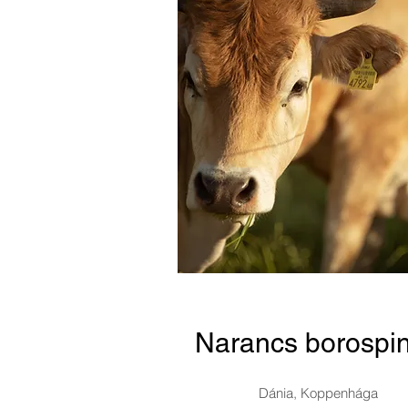
Narancs borospi
Dánia, Koppenhága