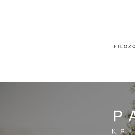
F I L O Z Ó
P
KR