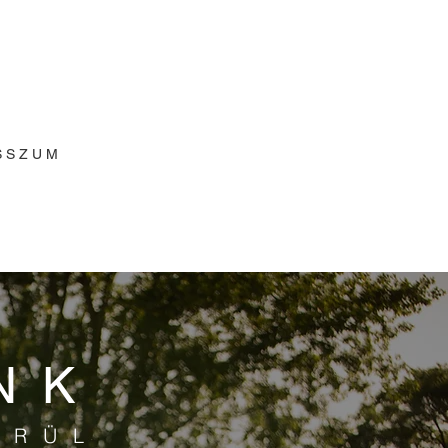
S S Z U M
NK
ÖRÜL