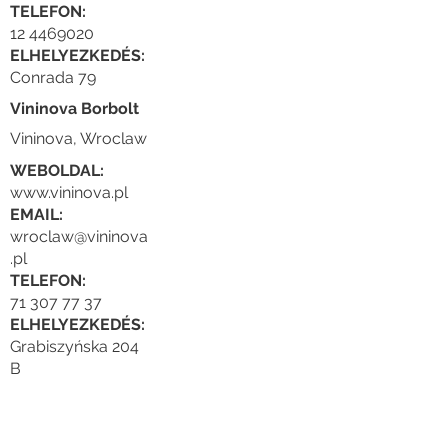
TELEFON:
12 4469020
ELHELYEZKEDÉS:
Conrada 79
Vininova Borbolt
Vininova, Wroclaw
WEBOLDAL:
www.vininova.pl
EMAIL:
wroclaw@vininova
.pl
TELEFON:
71 307 77 37
ELHELYEZKEDÉS:
Grabiszyńska 204
B