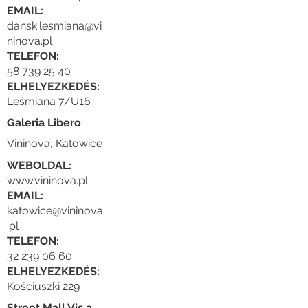
EMAIL:
dansk.lesmiana@vi
ninova.pl
TELEFON:
58 739 25 40
ELHELYEZKEDÉS:
Leśmiana 7/U16
Galeria Libero
Vininova, Katowice
WEBOLDAL:
www.vininova.pl
EMAIL:
katowice@vininova
.pl
TELEFON:
32 239 06 60
ELHELYEZKEDÉS:
Kościuszki 229
Street Mall Vis a