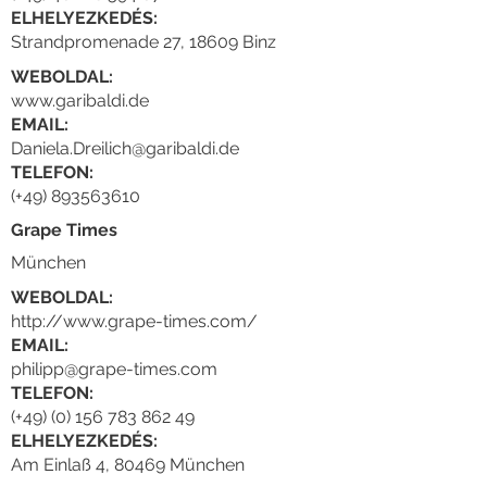
ELHELYEZKEDÉS:
Strandpromenade 27, 18609 Binz
WEBOLDAL:
www.garibaldi.de
EMAIL:
Daniela.Dreilich@garibaldi.de
TELEFON:
(+49) 893563610
Grape Times
München
WEBOLDAL:
http://www.grape-times.com/
EMAIL:
philipp@grape-times.com
TELEFON:
(+49) (0) 156 783 862 49
ELHELYEZKEDÉS:
Am Einlaß 4, 80469 München