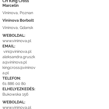
CH King Cross
Marcelin
Vininova, Poznan
Vininova Borbolt
Vininova, Gdansk
WEBOLDAL:
www.vininova.pl
EMAIL:
vini@vininova.pl
aleksandra.gruszk
a@vininova.pl
kingcross@vininov
a.pl
TELEFON:
61 886 00 80
ELHELYEZKEDÉS:
Bukowska 156
WEBOLDAL:
www.vininova.pl