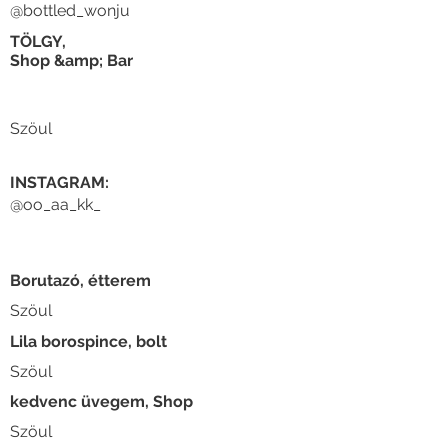
@bottled_wonju
TÖLGY,
Shop &amp; Bar
Szöul
INSTAGRAM:
@oo_aa_kk_
Borutazó, étterem
Szöul
Lila borospince, bolt
Szöul
kedvenc üvegem, Shop
Szöul