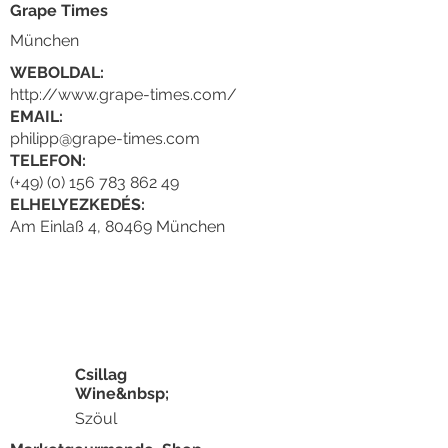
Grape Times
München
WEBOLDAL:
http://www.grape-times.com/
EMAIL:
philipp@grape-times.com
TELEFON:
(+49) (0) 156 783 862 49
ELHELYEZKEDÉS:
Am Einlaß 4, 80469 München
Csillag
Wine&nbsp;
Szöul