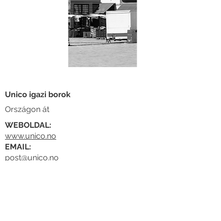
Unico igazi borok
Országon át
WEBOLDAL:
www.unico.no
EMAIL:
post@unico.no
ove@unico.no
TELEFON:
(+47) 400 00 787
ELHELYEZKEDÉS:
Oslo