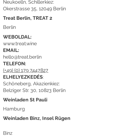
Neukoelln, Schillerkiez:
Okerstrasse 35, 12049 Berlin
Treat Berlin, TREAT 2
Berlin
WEBOLDAL:
www.treat.wine
EMAIL:
hello@treat.berlin
TELEFON:
(+49) (0) 179 7447827
ELHELYEZKEDÉS
:
Schöneberg, Akazienkiez:
Belziger Str. 30, 10823 Berlin
Weinladen St Pauli
Hamburg
Weinladen Binz, Insel Rügen
Binz