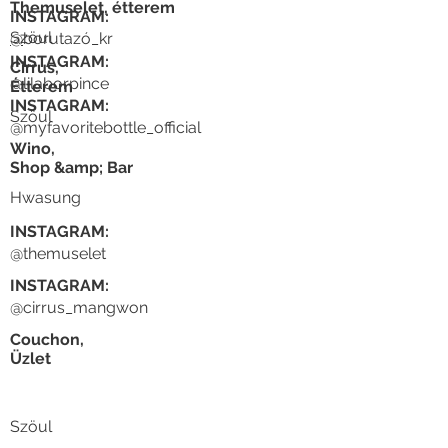
Themuselet, étterem
INSTAGRAM:
Szöul
@
borutazó_kr
INSTAGRAM:
Cirrus,
@lilaborpince
Étterem
INSTAGRAM:
Szöul
@myfavoritebottle_official
Wino,
Shop &amp; Bar
Hwasung
INSTAGRAM:
@themuselet
INSTAGRAM:
@cirrus_mangwon
Couchon,
Üzlet
Szöul