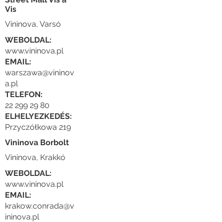
Vis
Vininova, Varsó
WEBOLDAL:
www.vininova.pl
EMAIL:
warszawa@vininov
a.pl
TELEFON:
22 299 29 80
ELHELYEZKEDÉS:
Przyczółkowa 219
Vininova Borbolt
Vininova, Krakkó
WEBOLDAL:
www.vininova.pl
EMAIL:
krakow.conrada@v
ininova.pl