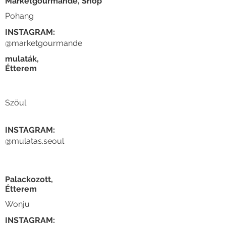
Marketgourmande, Shop
Pohang
INSTAGRAM:
@marketgourmande
mulaták,
Étterem
Szöul
INSTAGRAM:
@mulatas.seoul
Palackozott,
Étterem
Wonju
INSTAGRAM: